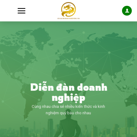
Skip
to
content
Diễn đàn doanh
nghiệp
Cùng nhau chia sẻ nhiều kiến thức và kinh
nghiệm quý báu cho nhau