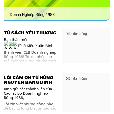
Doanh Nghiệp Rồng 1988
TỦ SÁCH YÊU THƯƠNG
Diễn đàn trống
Bạn thân mến!
Tớ là Kiều Xuân Bình
thành viên CLB Doanh nghiệp
Rồng 1988! Tớ xin phép lan
toả một nội dung rất cần thiết
cho sự phát triển trong doanh
nghiệp của bạn như sau:
Bạn là chủ doanh
LỜI CẢM ƠN TỪ HÙNG
nghiệp chúng ta thường
Diễn đàn trống
NGUYỄN BĂNG DÍNH
xuyên có Hội họp cần phát
biểu miệng trước anh em
Kính gửi các thành viên của
trong Công ty, thuyết trình
Câu lạc bộ Doanh nghiệp
hay ĐÀM PHÁN với đối tác.
Rồng 1988,
Vậy làm sao để bạn vừa cất
Tôi xin viết những dòng này
lời đối tác và nhân viên kính
để bày tỏ lòng biết ơn sâu sắc
nể bạn. Cấu trúc của bài
đến sự ủng hộ của các bạn:
thuyết trình sao cho dễ nhớ,